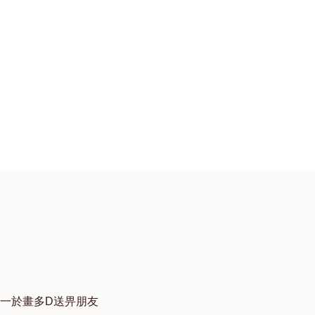
 一於畫多D送畀朋友