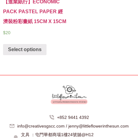
【進業紙行】ECONOMIC
PACK PASTEL PAPER 經
濟裝粉彩畫紙 15CM X 15CM
$
20
Select options
+852 9441 4392
info@creativesgscc.com / jenny@littleflowerinthesun.com
文具 ：屯門華都商場1樓24號舖@H12