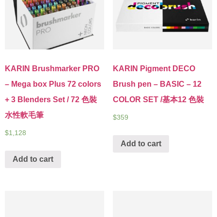
KARIN Brushmarker PRO
KARIN Pigment DECO
– Mega box Plus 72 colors
Brush pen – BASIC – 12
+ 3 Blenders Set / 72 色裝
COLOR SET /基本12 色裝
水性軟毛筆
$
359
$
1,128
Add to cart
Add to cart