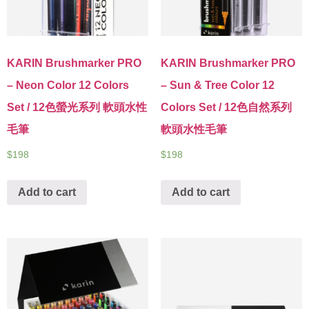
KARIN Brushmarker PRO
KARIN Brushmarker PRO
– Neon Color 12 Colors
– Sun & Tree Color 12
Set / 12色螢光系列 軟頭水性
Colors Set / 12色自然系列
毛筆
軟頭水性毛筆
$
198
$
198
Add to cart
Add to cart