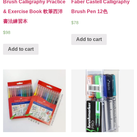
Brush Calligraphy Practice
Faber Castell Calligraphy
& Exercise Book 軟筆西洋
Brush Pen 12色
書法練習本
$
78
$
98
Add to cart
Add to cart