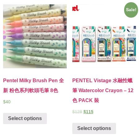
Sale!
Pentel Milky Brush Pen 全
PENTEL Vistage 水融性蠟
新 粉色系列軟頭毛筆 8色
筆 Watercolor Crayon – 12
色 PACK 裝
$
40
$
128
$
115
Select options
Select options