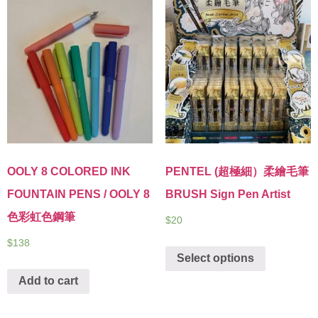
OOLY 8 COLORED INK
PENTEL (超極細）柔繪毛筆
FOUNTAIN PENS / OOLY 8
BRUSH Sign Pen Artist
色彩虹色鋼筆
$
20
$
138
Select options
Add to cart