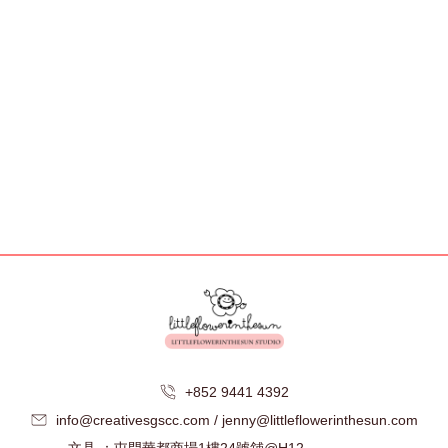
+852 9441 4392
info@creativesgscc.com / jenny@littleflowerinthesun.com
文具 ：屯門華都商場1樓24號舖@H12